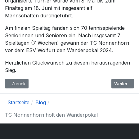
organisierte Turnier wurde vom 8. Mai bis zum
Finaltag am 18. Juni mit insgesamt elf
Mannschaften durchgeführt.
Am finalen Spieltag fanden sich 70 tennisspielende
Seniorinnen und Senioren ein. Nach insgesamt 7
Spieltagen (7 Wochen) gewann der TC Nonnenhorn
vor dem ESV Wolfurt den Wanderpokal 2024.
Herzlichen Glückwunsch zu diesem herausragenden
Sieg.
Vorheriger Beitrag: 50 Jahr Feier
Nächster Be
Zurück
Weiter
Startseite
Blog
TC Nonnenhorn holt den Wanderpokal